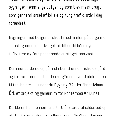
bygninger, hemmelige boliger, og som blev mest brugt
som gennemkørsel af lokale og tung trafik, står i dag
forandret.
Bygninger med boliger er skudt mod himlen på de gamle
industrigrunde, og udvalget af tilbud til både nye
tilflyttere og forbipasserende er steget markant.
Kommer du derud og går ind i Den Grønne Friskoles gård
og fortsætter ned i bunden af gården, hvor Judoklubben
Mitani holder til, finder du Bygning B2.
Her åbner
Minus
ÉN
, et projekt og gallerirum for kontemporær kunst.
Kælderen har igennem snart 10 år været tilholdssted og
atelier for en række billedkunstnere. Nu åbner den ene